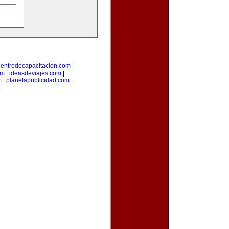
centrodecapacitacion.com
|
om
|
ideasdeviajes.com
|
m
|
planetapublicidad.com
|
|