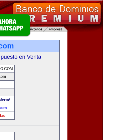
.com
 puesto en Venta
EO.COM
com
ferta!
.com
tas